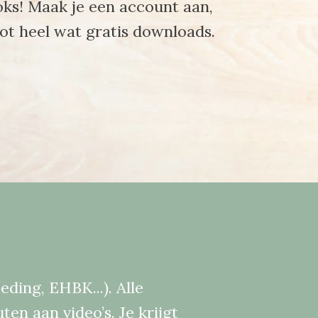
oks! Maak je een account aan,
tot heel wat gratis downloads.
ding, EHBK...). Alle
en aan video’s. Je krijgt