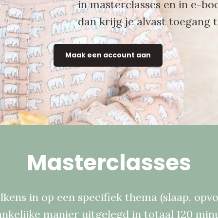
in masterclasses en in e-bo
dan krijg je alvast toegang 
Maak een account aan
Masterclasses
kens in op een specifiek thema (slaap, opvoe
kelijke manier uitgelegd in totaal 120 minut