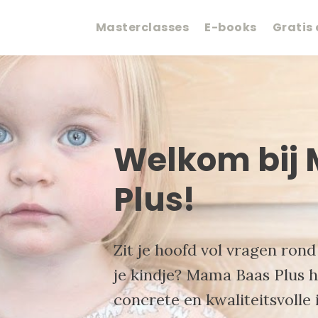
Masterclasses
E-books
Gratis
Welkom bij
Plus!
Zit je hoofd vol vragen ron
je kindje? Mama Baas Plus 
concrete en kwaliteitsvolle