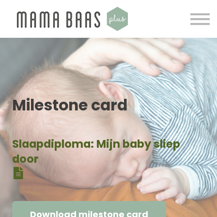
E-books
Gratis downloads
Over ons
Inloggen
Milestone card
Slaapdiploma: Mijn baby sliep
door
Download milestone card